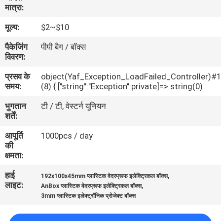
मात्रा:
गुणवत्ता
नियंत्रण
मूल्य:
$2~$10
पैकेजिंग
पीपी बैग / बॉक्स
विवरण:
संपर्क
करें
प्रसव के
object(Yaf_Exception_LoadFailed_Controller)#
समय:
(8) { ["string":"Exception":private]=> string(0)
भुगतान
टी / टी, वेस्टर्न यूनियन
एक
शर्तें:
उद्धरण
आपूर्ति
1000pcs / day
की
की
क्षमता:
विनती
हाई
,
करे
192x100x45mm प्लास्टिक वेदरप्रूफ इलेक्ट्रिकल बॉक्स
लाइट:
,
AnBox प्लास्टिक वेदरप्रूफ इलेक्ट्रिकल बॉक्स
3mm प्लास्टिक इलेक्ट्रॉनिक प्रोजेक्ट बॉक्स
SHOPPING ONLINE