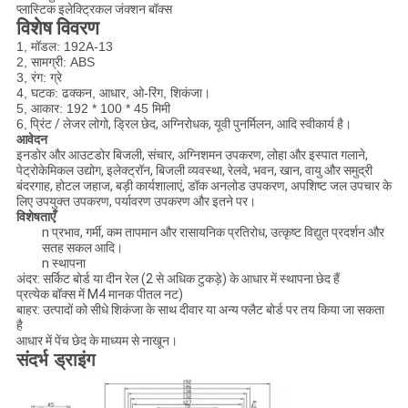
प्लास्टिक इलेक्ट्रिकल जंक्शन बॉक्स
विशेष विवरण
1, मॉडल: 192A-13
2, सामग्री: ABS
3, रंग: ग्रे
4, घटक: ढक्कन, आधार, ओ-रिंग, शिकंजा।
5, आकार: 192 * 100 * 45 मिमी
6,
प्रिंट / लेजर लोगो, ड्रिल छेद, अग्निरोधक, यूवी पुनर्मिलन, आदि स्वीकार्य है।
आवेदन
इनडोर और आउटडोर बिजली, संचार, अग्निशमन उपकरण, लोहा और इस्पात गलाने,
पेट्रोकेमिकल उद्योग, इलेक्ट्रॉन, बिजली व्यवस्था, रेलवे, भवन, खान, वायु और समुद्री
बंदरगाह, होटल जहाज, बड़ी कार्यशालाएं, डॉक अनलोड उपकरण, अपशिष्ट जल उपचार के
लिए उपयुक्त उपकरण, पर्यावरण उपकरण और इतने पर।
विशेषताएँ
n प्रभाव, गर्मी, कम तापमान और रासायनिक प्रतिरोध, उत्कृष्ट विद्युत प्रदर्शन और
सतह सकल आदि।
n स्थापना
अंदर: सर्किट बोर्ड या दीन रेल (2 से अधिक टुकड़े) के आधार में स्थापना छेद हैं
प्रत्येक बॉक्स में M4 मानक पीतल नट)
बाहर: उत्पादों को सीधे शिकंजा के साथ दीवार या अन्य फ्लैट बोर्ड पर तय किया जा सकता
है
आधार में पेंच छेद के माध्यम से नाखून।
संदर्भ ड्राइंग