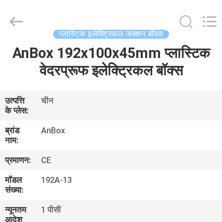
Anbox
Electric
Co.
Ltd,.
All
प्लास्टिक इलेक्ट्रिकल जंक्शन बॉक्स
Rights
Reserved.
AnBox 192x100x45mm प्लास्टिक
घर
वेदरप्रूफ इलेक्ट्रिकल बॉक्स
उत्पादों
उत्पत्ति
चीन
के प्लेस:
हमारे
ब्रांड
AnBox
बारे
नाम:
में
प्रमाणन:
CE
मॉडल
192A-13
कारखाना
संख्या:
भ्रमण
न्यूनतम
1 पीसी
आदेश