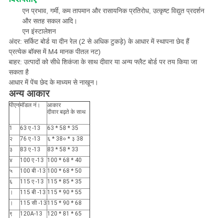
प्रभाव, गर्मी, कम तापमान और रासायनिक प्रतिरोध, उत्कृष्ट विद्युत प्रदर्शन
एन
और सतह सकल आदि।
इंस्टालेशन
एन
अंदर: सर्किट बोर्ड या दीन रेल (2 से अधिक टुकड़े) के आधार में स्थापना छेद हैं
प्रत्येक बॉक्स में M4 मानक पीतल नट)
बाहर: उत्पादों को सीधे शिकंजा के साथ दीवार या अन्य फ्लैट बोर्ड पर तय किया जा
सकता है
आधार में पेंच छेद के माध्यम से नाखून।
अन्य आकार
पीएन
मॉडल नं।
आकार
दीवार बढ़ते के साथ
1
63 ए -13
63 * 58 * 35
२
76 ए -13
६ * 38० * ३ 38
३
83 ए -13
83 * 58 * 33
४
100 ए -13
100 * 68 * 40
५
100 बी -13
100 * 68 * 50
६
115 ए -13
115 * 85 * 35
।
115 बी -13
115 * 90 * 55
।
115 सी -13
115 * 90 * 68
९
120A-13
120 * 81 * 65