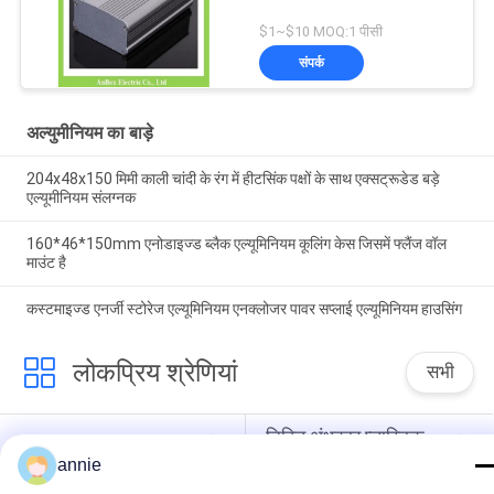
$1~$10 MOQ:1 पीसी
संपर्क
अल्युमीनियम का बाड़े
204x48x150 मिमी काली चांदी के रंग में हीटसिंक पक्षों के साथ एक्सट्रूडेड बड़े
एल्यूमीनियम संलग्नक
160*46*150mm एनोडाइज्ड ब्लैक एल्यूमिनियम कूलिंग केस जिसमें फ्लैंज वॉल
माउंट है
कस्टमाइज्ड एनर्जी स्टोरेज एल्यूमिनियम एनक्लोजर पावर सप्लाई एल्यूमिनियम हाउसिंग
लोकप्रिय श्रेणियां
सभी
निविड़ अंधकार प्लास्टिक 
ABS संलग्नक बॉक्स
संलग्नक बॉक्स
annie