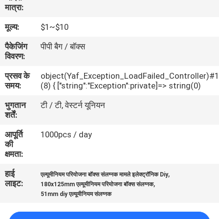
मात्रा:
गुणवत्ता
नियंत्रण
मूल्य:
$1~$10
पैकेजिंग
पीपी बैग / बॉक्स
विवरण:
संपर्क
करें
प्रसव के
object(Yaf_Exception_LoadFailed_Controller)#
समय:
(8) { ["string":"Exception":private]=> string(0)
भुगतान
टी / टी, वेस्टर्न यूनियन
एक
शर्तें:
उद्धरण
आपूर्ति
1000pcs / day
की
की
क्षमता:
विनती
हाई
,
करे
एल्यूमीनियम परियोजना बॉक्स संलग्नक मामले इलेक्ट्रॉनिक Diy
लाइट:
,
180x125mm एल्यूमीनियम परियोजना बॉक्स संलग्नक
51mm diy एल्यूमीनियम संलग्नक
SHOPPING ONLINE