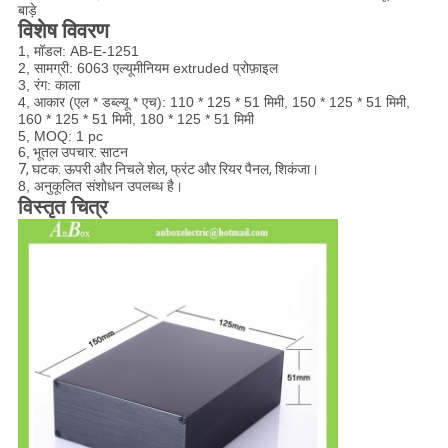
बाड़े
विशेष विवरण
1, मॉडल: AB-E-1251
2, सामग्री: 6063 एल्यूमीनियम extruded प्रोफ़ाइल
3, रंग: काला
4, आकार (एल * डब्ल्यू * एच): 110 * 125 * 51 मिमी, 150 * 125 * 51 मिमी,
160 * 125 * 51 मिमी, 180 * 125 * 51 मिमी
5, MOQ: 1 pc
6,
भूतल उपचार: साटन
7, घटक: ऊपरी और निचले शेल, फ्रंट और रियर पैनल, शिकंजा।
8, अनुकूलित संशोधन उपलब्ध है
।
विस्तृत चित्र