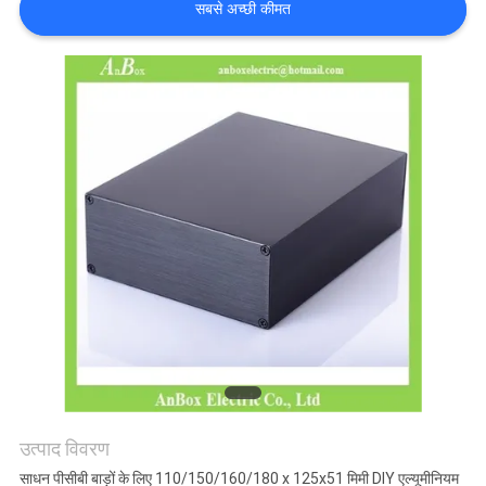
सबसे अच्छी कीमत
साइटमैप
PRIVACY
POLICY
उत्पाद विवरण
साधन पीसीबी बाड़ों के लिए 110/150/160/180 x 125x51 मिमी DIY एल्यूमीनियम