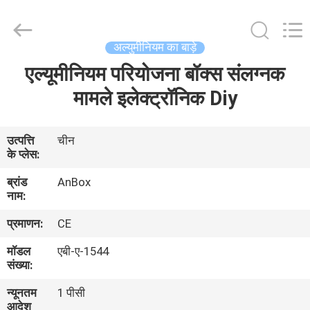
Anbox
Electric
Co.
Ltd,.
All
अल्युमीनियम का बाड़े
Rights
Reserved.
एल्यूमीनियम परियोजना बॉक्स संलग्नक
घर
मामले इलेक्ट्रॉनिक Diy
उत्पादों
उत्पत्ति
चीन
के प्लेस:
हमारे
ब्रांड
AnBox
बारे
नाम:
में
प्रमाणन:
CE
मॉडल
एबी-ए-1544
कारखाना
संख्या:
भ्रमण
न्यूनतम
1 पीसी
आदेश