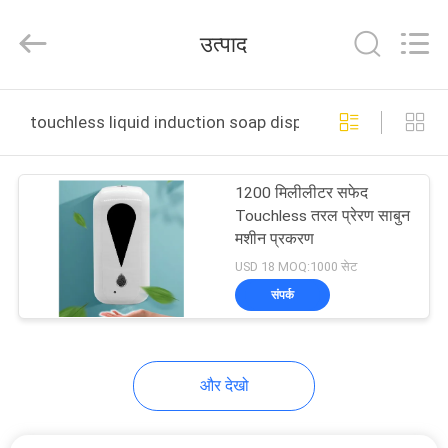
Anbox
Electric
Co.
उत्पाद
Ltd,.
All
Rights
Reserved.
घर
touchless liquid induction soap dispenser ऑनलाइन निर्माण
उत्पादों
1200 मिलीलीटर सफेद
Touchless तरल प्रेरण साबुन
हमारे
मशीन प्रकरण
बारे
USD 18 MOQ:1000 सेट
संपर्क
में
कारखाना
और देखो
भ्रमण