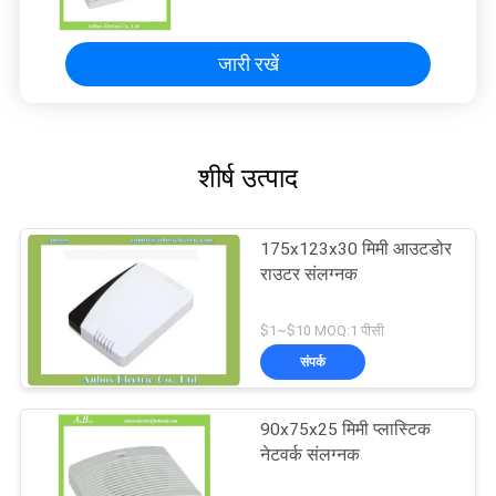
जारी रखें
शीर्ष उत्पाद
175x123x30 मिमी आउटडोर
राउटर संलग्नक
$1~$10 MOQ:1 पीसी
संपर्क
90x75x25 मिमी प्लास्टिक
नेटवर्क संलग्नक