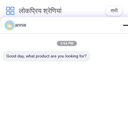
लोकप्रिय श्रेणियां
सभी
annie
निविड़ अंधकार प्लास्टिक 
ABS संलग्नक बॉक्स
संलग्नक बॉक्स
3:54 PM
प्लास्टिक इलेक्ट्रिकल 
स्पष्ट ढक्कन संलग्नक
जंक्शन बॉक्स
Good day, what product are you looking for?
दीवार माउंट प्लास्टिक 
हिंगेड प्लास्टिक एनक्लोजर
संलग्नक
प्लास्टिक नेटवर्क संलग्नक
प्लास्टिक हाथ में संलग्नक