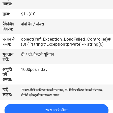
मात्रा:
गुणवत्ता
नियंत्रण
मूल्य:
$1~$10
पैकेजिंग
पीपी बैग / बॉक्स
विवरण:
संपर्क
करें
प्रसव के
object(Yaf_Exception_LoadFailed_Controller)#
समय:
(8) { ["string":"Exception":private]=> string(0)
भुगतान
टी / टी, वेस्टर्न यूनियन
एक
शर्तें:
उद्धरण
आपूर्ति
1000pcs / day
की
की
क्षमता:
विनती
हाई
,
,
करे
75x25 मिमी प्लास्टिक नेटवर्क संलग्नक
90 मिमी प्लास्टिक नेटवर्क संलग्नक
लाइट:
पीसीबी इलेक्ट्रॉनिक उपकरण मामला
SHOPPING ONLINE
सबसे अच्छी कीमत