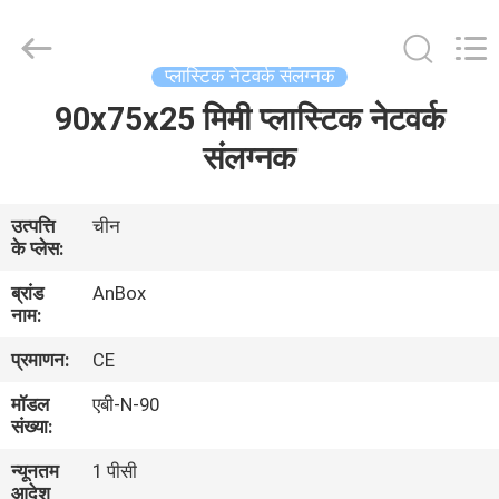
Anbox
Electric
Co.
Ltd,.
All
प्लास्टिक नेटवर्क संलग्नक
Rights
Reserved.
90x75x25 मिमी प्लास्टिक नेटवर्क
घर
संलग्नक
उत्पादों
उत्पत्ति
चीन
के प्लेस:
हमारे
ब्रांड
AnBox
बारे
नाम:
में
प्रमाणन:
CE
मॉडल
एबी-N-90
कारखाना
संख्या:
भ्रमण
न्यूनतम
1 पीसी
आदेश