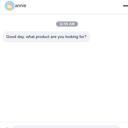
annie
निविड़ अंधकार प्लास्टिक 
ABS संलग्नक बॉक्स
संलग्नक बॉक्स
11:55 AM
प्लास्टिक इलेक्ट्रिकल 
स्पष्ट ढक्कन संलग्नक
जंक्शन बॉक्स
Good day, what product are you looking for?
दीवार माउंट प्लास्टिक 
हिंगेड प्लास्टिक एनक्लोजर
संलग्नक
प्लास्टिक नेटवर्क संलग्नक
प्लास्टिक हाथ में संलग्नक