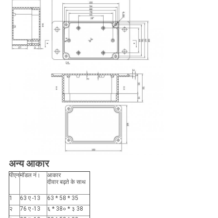
अन्य आकार
पीएन
मॉडल नं।
आकार
दीवार बढ़ते के साथ
1
63 ए -13
63 * 58 * 35
२
76 ए -13
६ * 38० * ३ 38