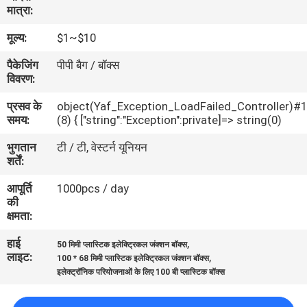
मात्रा:
गुणवत्ता
नियंत्रण
मूल्य:
$1~$10
पैकेजिंग
पीपी बैग / बॉक्स
विवरण:
संपर्क
करें
प्रसव के
object(Yaf_Exception_LoadFailed_Controller)#
समय:
(8) { ["string":"Exception":private]=> string(0)
भुगतान
टी / टी, वेस्टर्न यूनियन
एक
शर्तें:
उद्धरण
आपूर्ति
1000pcs / day
की
की
क्षमता:
विनती
हाई
,
करे
50 मिमी प्लास्टिक इलेक्ट्रिकल जंक्शन बॉक्स
लाइट:
,
100 * 68 मिमी प्लास्टिक इलेक्ट्रिकल जंक्शन बॉक्स
इलेक्ट्रॉनिक परियोजनाओं के लिए 100 बी प्लास्टिक बॉक्स
SHOPPING ONLINE