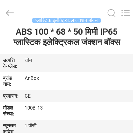
Anbox
Electric
Co.
Ltd,.
All
प्लास्टिक इलेक्ट्रिकल जंक्शन बॉक्स
Rights
Reserved.
ABS 100 * 68 * 50 मिमी IP65
घर
प्लास्टिक इलेक्ट्रिकल जंक्शन बॉक्स
उत्पादों
उत्पत्ति
चीन
के प्लेस:
हमारे
ब्रांड
AnBox
बारे
नाम:
में
प्रमाणन:
CE
मॉडल
100B-13
कारखाना
संख्या:
भ्रमण
न्यूनतम
1 पीसी
आदेश