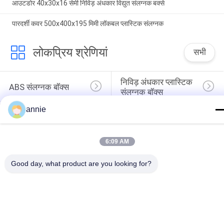
आउटडोर 40x30x16 सेमी निविड़ अंधकार विद्युत संलग्नक बक्से
पारदर्शी कवर 500x400x195 मिमी लॉकबल प्लास्टिक संलग्नक
लोकप्रिय श्रेणियां
सभी
निविड़ अंधकार प्लास्टिक 
ABS संलग्नक बॉक्स
संलग्नक बॉक्स
annie
प्लास्टिक इलेक्ट्रिकल 
स्पष्ट ढक्कन संलग्नक
जंक्शन बॉक्स
दीवार माउंट प्लास्टिक 
6:09 AM
हिंगेड प्लास्टिक एनक्लोजर
संलग्नक
Good day, what product are you looking for?
प्लास्टिक नेटवर्क संलग्नक
प्लास्टिक हाथ में संलग्नक