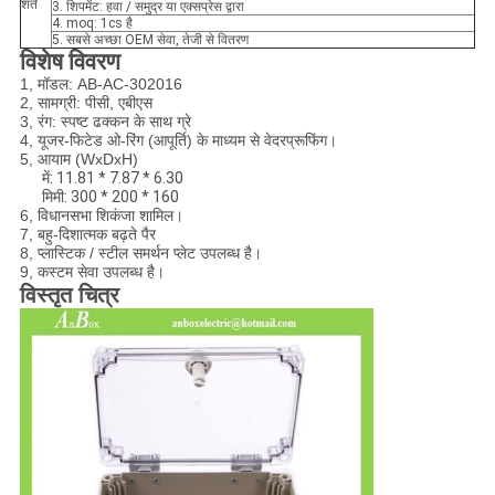
शर्तें
3. शिपमेंट: हवा / समुद्र या एक्सप्रेस द्वारा
4. moq: 1cs है
5. सबसे अच्छा OEM सेवा, तेजी से वितरण
विशेष विवरण
1, मॉडल: AB-AC-302016
2, सामग्री: पीसी, एबीएस
3, रंग: स्पष्ट ढक्कन के साथ ग्रे
4, यूजर-फिटेड ओ-रिंग (आपूर्ति) के माध्यम से वेदरप्रूफिंग।
5, आयाम (WxDxH)
में: 11.81 * 7.87 * 6.30
मिमी: 300 * 200 * 160
6, विधानसभा शिकंजा शामिल।
7, बहु-दिशात्मक बढ़ते पैर
8, प्लास्टिक / स्टील समर्थन प्लेट उपलब्ध है।
9, कस्टम सेवा उपलब्ध है।
विस्तृत चित्र