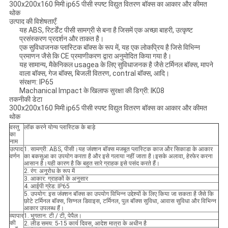
300x200x160 मिमी ip65 पीसी स्पष्ट विद्युत वितरण बॉक्स का आकार और कीमत
थोक
उत्पाद की विशेषताएँ:
यह ABS, रिटर्डेंट पीसी सामग्री से बना है जिसमें एक अच्छा बाहरी, उत्कृष्ट
प्रसंस्करण प्रदर्शन और ताकत है।
एक सुविधाजनक प्लास्टिक बॉक्स के रूप में, यह एक लोकप्रिय है जिसे विभिन्न
प्रमाणन जैसे कि CE प्रमाणीकरण द्वारा अनुमोदित किया गया है।
यह सामान्य, मैकेनिकल usagea के लिए सुविधाजनक है जैसे टर्मिनल बॉक्स, मापने
वाला बॉक्स, गेज बॉक्स, बिजली वितरण, contral बॉक्स, आदि।
संरक्षण: IP65
Machanical Impact के खिलाफ सुरक्षा की डिग्री: IK08
तकनीकी डेटा
300x200x160 मिमी ip65 पीसी स्पष्ट विद्युत वितरण बॉक्स का आकार और कीमत
थोक
वस्तु
लॉक करने योग्य प्लास्टिक के बाड़े
का
नाम
उत्पाद
1. सामग्री: ABS, पीसी।यह जंक्शन बॉक्स मजबूत प्लास्टिक काज और सिकाडा के आकार
वर्णन
का बकसुआ का उपयोग करता है और इसे गलाया नहीं जाता है।इसके अलावा, हेरफेर करना
आसान है।यही कारण है कि बहुत सारे ग्राहक इसे पसंद करते हैं।
2. रंग: अनुरोध के रूप में
3. आकार: ग्राहकों के अनुसार
4. आईपी ग्रेड: IP65
5. उपयोग: इस जंक्शन बॉक्स का उपयोग विभिन्न उद्देश्यों के लिए किया जा सकता है जैसे कि
छोटे टर्मिनल बॉक्स, सिग्नल डिवाइस, टर्मिनल, पुल बॉक्स सुविधा, आवास सुविधा और विभिन्न
आकार उपलब्ध हैं।
व्यापार
1. भुगतान: टी / टी, पेपैल।
की
2. लीड समय: 5-15 कार्य दिवस, आदेश मात्रा के अधीन है