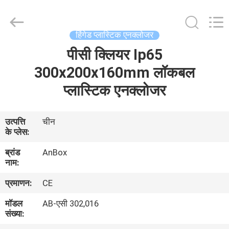
Anbox
Electric
Co.
Ltd,.
All
हिंगेड प्लास्टिक एनक्लोजर
Rights
Reserved.
पीसी क्लियर Ip65
घर
300x200x160mm लॉकबल
उत्पादों
प्लास्टिक एनक्लोजर
हमारे
उत्पत्ति
चीन
के प्लेस:
बारे
ब्रांड
AnBox
में
नाम:
प्रमाणन:
CE
कारखाना
मॉडल
AB-एसी 302,016
भ्रमण
संख्या: