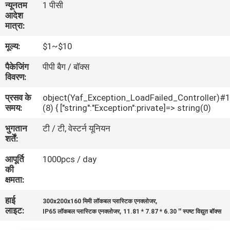
न्यूनतम
1 पीसी
गुणवत्ता
आदेश
मात्रा:
नियंत्रण
मूल्य:
$1~$10
संपर्क
पैकेजिंग
पीपी बैग / बॉक्स
विवरण:
करें
प्रसव के
object(Yaf_Exception_LoadFailed_Controller)#
समय:
(8) { ["string":"Exception":private]=> string(0)
एक
भुगतान
टी / टी, वेस्टर्न यूनियन
उद्धरण
शर्तें:
की
आपूर्ति
1000pcs / day
विनती
की
क्षमता:
करे
हाई
,
300x200x160 मिमी लॉकबल प्लास्टिक एनक्लोजर
लाइट:
,
IP65 लॉकबल प्लास्टिक एनक्लोजर
11.81 * 7.87 * 6.30 '' स्पष्ट विद्युत बॉक्स
SHOPPING ONLINE