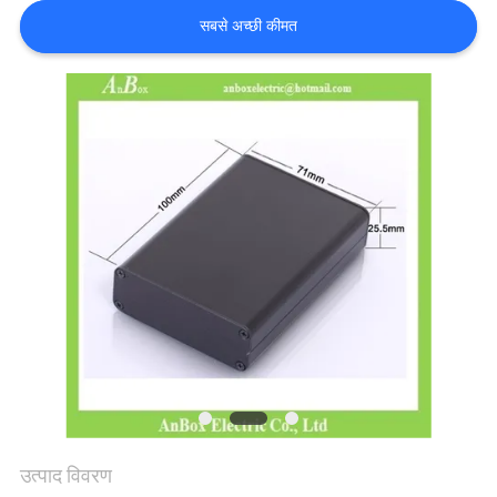
सबसे अच्छी कीमत
साइटमैप
PRIVACY
POLICY
उत्पाद विवरण