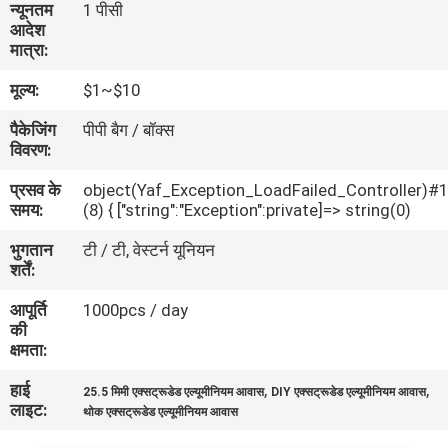
न्यूनतम
1 पीसी
गुणवत्ता
आदेश
मात्रा:
नियंत्रण
मूल्य:
$1~$10
संपर्क
पैकेजिंग
पीपी बैग / बॉक्स
विवरण:
करें
प्रसव के
object(Yaf_Exception_LoadFailed_Controller)#
समय:
(8) { ["string":"Exception":private]=> string(0)
एक
भुगतान
टी / टी, वेस्टर्न यूनियन
उद्धरण
शर्तें:
की
आपूर्ति
1000pcs / day
विनती
की
क्षमता:
करे
हाई
,
,
25.5 मिमी एक्सट्रूडेड एल्यूमीनियम आवास
DIY एक्सट्रूडेड एल्यूमीनियम आवास
लाइट:
थोक एक्सट्रूडेड एल्यूमीनियम आवास
SHOPPING ONLINE