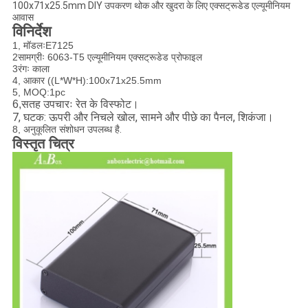
100x71x25.5mm DIY उपकरण थोक और खुदरा के लिए एक्सट्रूडेड एल्यूमीनियम
आवास
विनिर्देश
1, मॉडलःE7125
2सामग्रीः 6063-T5 एल्यूमीनियम एक्सट्रूडेड प्रोफाइल
3रंगः काला
4, आकार ((L*W*H):100x71x25.5mm
5, MOQ:1pc
सतह उपचारः रेत के विस्फोट।
6,
7, घटक: ऊपरी और निचले खोल, सामने और पीछे का पैनल, शिकंजा।
8, अनुकूलित संशोधन उपलब्ध है
.
विस्तृत चित्र