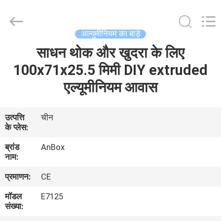
Anbox
Electric
Co.
Ltd,.
All
अल्युमीनियम का बाड़े
Rights
Reserved.
साधन थोक और खुदरा के लिए
घर
100x71x25.5 मिमी DIY extruded
उत्पादों
एल्यूमीनियम आवास
हमारे
उत्पत्ति
चीन
के प्लेस:
बारे
ब्रांड
AnBox
में
नाम:
प्रमाणन:
CE
कारखाना
मॉडल
E7125
भ्रमण
संख्या: