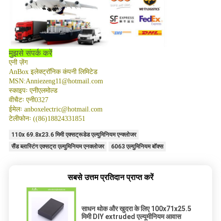
मुझसे संपर्क करें
एनी ज़ेंग
AnBox इलेक्ट्रॉनिक कंपनी लिमिटेड
MSN:Anniezeng11@hotmail.com
स्काइपः एनीएलमोल्ड
वीचैटः एनी0327
ईमेलः anboxelectric@hotmail.com
टेलीफोनः ((86)18824331851
110x 69.8x23.6 मिमी एक्सट्रूडेड एल्युमिनियम एन्क्लोजर
सैंड ब्लास्टिंग एक्सट्रा एल्युमिनियम एनक्लोजर
6063 एल्युमिनियम बॉक्स
सबसे उत्तम प्रतिदान प्राप्त करें
साधन थोक और खुदरा के लिए 100x71x25.5
मिमी DIY extruded एल्यूमीनियम आवास