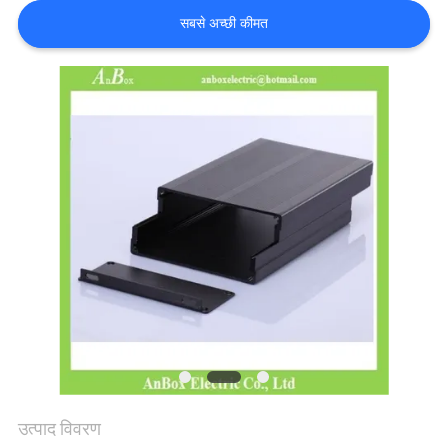
सबसे अच्छी कीमत
साइटमैप
PRIVACY
POLICY
उत्पाद विवरण