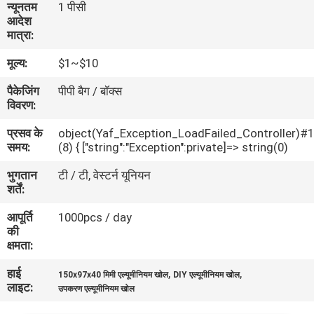
न्यूनतम
1 पीसी
गुणवत्ता
आदेश
मात्रा:
नियंत्रण
मूल्य:
$1~$10
संपर्क
पैकेजिंग
पीपी बैग / बॉक्स
विवरण:
करें
प्रसव के
object(Yaf_Exception_LoadFailed_Controller)#
समय:
(8) { ["string":"Exception":private]=> string(0)
एक
भुगतान
टी / टी, वेस्टर्न यूनियन
उद्धरण
शर्तें:
की
आपूर्ति
1000pcs / day
विनती
की
क्षमता:
करे
हाई
,
,
150x97x40 मिमी एल्यूमीनियम खोल
DIY एल्यूमीनियम खोल
लाइट:
उपकरण एल्यूमीनियम खोल
SHOPPING ONLINE