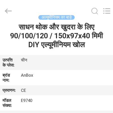
Anbox
Electric
Co.
Ltd,.
All
अल्युमीनियम का बाड़े
Rights
Reserved.
साधन थोक और खुदरा के लिए
घर
90/100/120 / 150x97x40 मिमी
उत्पादों
DIY एल्यूमीनियम खोल
हमारे
उत्पत्ति
चीन
के प्लेस:
बारे
ब्रांड
AnBox
में
नाम:
प्रमाणन:
CE
कारखाना
मॉडल
E9740
भ्रमण
संख्या: