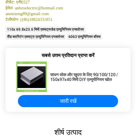
वीचैटः एनी0327
ईमेलः anboxelectric@hotmail.com
anniezeng89@gmail.com
टेलीफोनः ((86)18824331851
110x 69.8x23.6 मिमी एक्सट्रूडेड एल्युमिनियम एन्क्लोजर
सैंड ब्लास्टिंग एक्सट्रा एल्युमिनियम एनक्लोजर
6063 एल्युमिनियम बॉक्स
सबसे उत्तम प्रतिदान प्राप्त करें
साधन थोक और खुदरा के लिए 90/100/120 /
150x97x40 मिमी DIY एल्यूमीनियम खोल
जारी रखें
शीर्ष उत्पाद