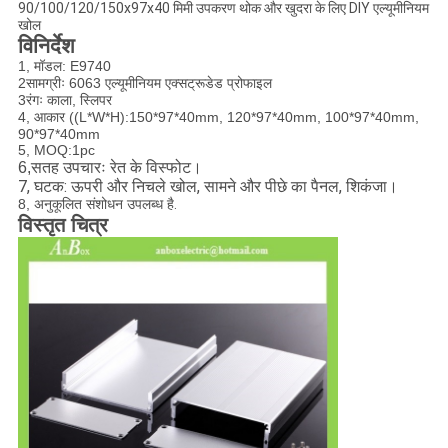
90/100/120/150x97x40 मिमी उपकरण थोक और खुदरा के लिए DIY एल्यूमीनियम
खोल
विनिर्देश
1, मॉडल: E9740
2सामग्रीः 6063 एल्यूमीनियम एक्सट्रूडेड प्रोफाइल
3रंगः काला, स्लिपर
4, आकार ((L*W*H):150*97*40mm, 120*97*40mm, 100*97*40mm,
90*97*40mm
5, MOQ:1pc
सतह उपचारः रेत के विस्फोट।
6,
7, घटक: ऊपरी और निचले खोल, सामने और पीछे का पैनल, शिकंजा।
8, अनुकूलित संशोधन उपलब्ध है
.
विस्तृत चित्र