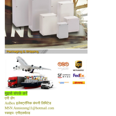
मुझसे संपर्क करें
एनी ज़ेंग
AnBox इलेक्ट्रॉनिक कंपनी लिमिटेड
MSN:Anniezeng11@hotmail.com
स्काइपः एनीएलमोल्ड