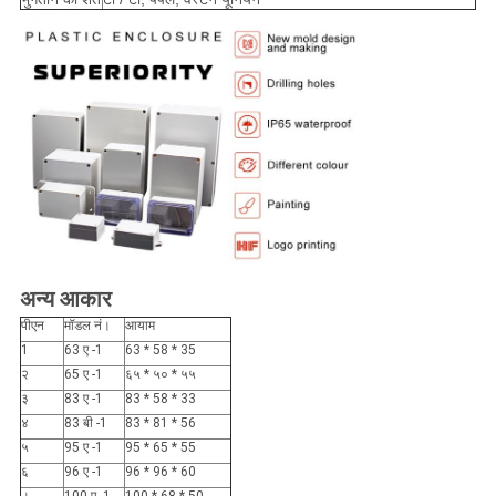
अन्य आकार
पीएन
मॉडल नं।
आयाम
1
63 ए -1
63 * 58 * 35
२
65 ए -1
६५ * ५० * ५५
३
83 ए -1
83 * 58 * 33
४
83 बी -1
83 * 81 * 56
५
95 ए -1
95 * 65 * 55
६
96 ए -1
96 * 96 * 60
।
100 ए -1
100 * 68 * 50