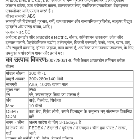
Anbox Electric Co., Ltd, आपको विभिन्न प्रकार के एनक्लोजर, इलेक्ट्रिकल
जंक्शन बॉक्स, डाय प्रोजेक्ट बॉक्स, वाटरप्रूफ केस, प्लास्टिक एनक्लोजर, वेदरप्रूफ
एनक्लोजर आदि प्रदान करते हैं।
बॉक्स सामग्री: ABS
सामग्री की विशेषताएं: प्रभाव, गर्मी, कम तापमान और रासायनिक प्रतिरोध, उत्कृष्ट विद्युत
प्रदर्शन और सतह चमक, आदि।
प्रमाण पत्र: CE
आवेदन: इनडोर और आउटडोर etectric, संचार, अग्निशमन उपकरण, लोहा और
इस्पात गलाने, पेट्रोकेमिकल उद्योग, इलेक्ट्रॉन, बिजली प्रणाली, रेलवे, भवन, खान, वायु
और समुद्री बंदरगाह, होटल, जहाज, काम करता है, अपशिष्ट जल उपचार उपकरण, के लिए
उपयुक्त पर्यावरणीय शमन और इतने पर।
का उत्पाद विवरण
300x280x140 मिमी केबल आउटडोर टर्मिनल ब्लॉक
बॉक्स
मॉडल संख्या
300 बी -1
बाहरी आकार
300x280x140 मिमी
सामग्री
ABS, 100% कच्चा माल
सुरक्षा स्तर
IP65
रंग
ग्रे, कस्टमाइज़ किया जा सकता है
अंग
बाड़े, गैसकेट, शिकंजा
Moq
10 पीसी
OEM /
कट छेद, प्रिंट लोगो, अपने डिजाइन के अनुसार नए संलग्नक विकसित
ODM
करें
समय - सीमा
अलग आदेश के लिए 3-15days है
डिलिवरी की
FEDEX / टीएनटी / यूपीएस / डीएचएल / चीन हवा पोस्ट / सागर,
शर्तें
आदि
भुगतान की शर्तें
टी / टी, पेपैल, वेस्टर्न यूनियन