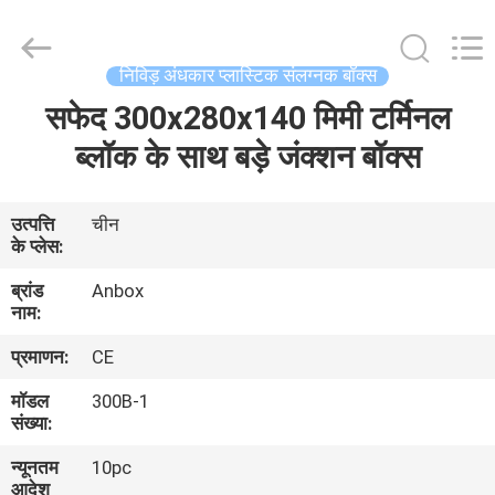
Anbox
Electric
Co.
Ltd,.
All
निविड़ अंधकार प्लास्टिक संलग्नक बॉक्स
Rights
Reserved.
सफेद 300x280x140 मिमी टर्मिनल
घर
ब्लॉक के साथ बड़े जंक्शन बॉक्स
उत्पादों
उत्पत्ति
चीन
के प्लेस:
हमारे
ब्रांड
Anbox
बारे
नाम:
में
प्रमाणन:
CE
मॉडल
300B-1
कारखाना
संख्या:
भ्रमण
न्यूनतम
10pc
आदेश