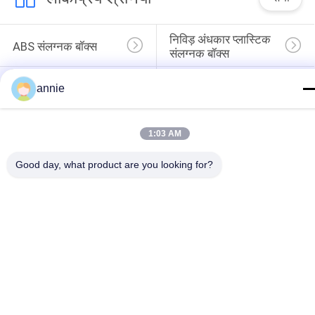
निविड़ अंधकार प्लास्टिक 
ABS संलग्नक बॉक्स
संलग्नक बॉक्स
प्लास्टिक इलेक्ट्रिकल 
स्पष्ट ढक्कन संलग्नक
annie
जंक्शन बॉक्स
दीवार माउंट प्लास्टिक 
हिंगेड प्लास्टिक एनक्लोजर
1:03 AM
संलग्नक
Good day, what product are you looking for?
प्लास्टिक नेटवर्क संलग्नक
प्लास्टिक हाथ में संलग्नक