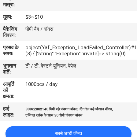
मात्रा:
गुणवत्ता
नियंत्रण
मूल्य:
$3~$10
पैकेजिंग
पीपी बैग / बॉक्स
विवरण:
संपर्क
करें
प्रसव के
object(Yaf_Exception_LoadFailed_Controller)#
समय:
(8) { ["string":"Exception":private]=> string(0)
भुगतान
टी / टी, वेस्टर्न यूनियन, पेपैल
एक
शर्तें:
उद्धरण
आपूर्ति
1000pcs / day
की
की
क्षमता:
विनती
हाई
,
,
करे
300x280x140 मिमी बड़े जंक्शन बॉक्स
दीन रेल बड़े जंक्शन बॉक्स
लाइट:
टर्मिनल ब्लॉक के साथ 30 सेमी जंक्शन बॉक्स
SHOPPING ONLINE
सबसे अच्छी कीमत