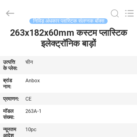
Anbox
Electric
Co.
Ltd,.
All
निविड़ अंधकार प्लास्टिक संलग्नक बॉक्स
Rights
Reserved.
263x182x60mm कस्टम प्लास्टिक
घर
इलेक्ट्रॉनिक बाड़ों
उत्पादों
उत्पत्ति
चीन
के प्लेस:
हमारे
ब्रांड
Anbox
बारे
नाम:
में
प्रमाणन:
CE
मॉडल
263A-1
कारखाना
संख्या:
भ्रमण
न्यूनतम
10pc
आदेश