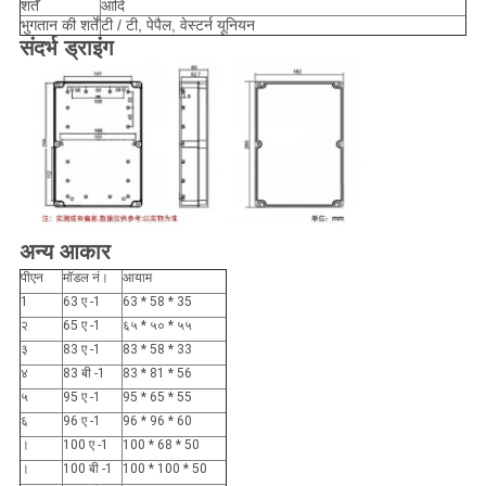
शर्तें
आदि
भुगतान की शर्तें
टी / टी, पेपैल, वेस्टर्न यूनियन
संदर्भ ड्राइंग
अन्य आकार
पीएन
मॉडल नं।
आयाम
1
63 ए -1
63 * 58 * 35
२
65 ए -1
६५ * ५० * ५५
३
83 ए -1
83 * 58 * 33
४
83 बी -1
83 * 81 * 56
५
95 ए -1
95 * 65 * 55
६
96 ए -1
96 * 96 * 60
।
100 ए -1
100 * 68 * 50
।
100 बी -1
100 * 100 * 50