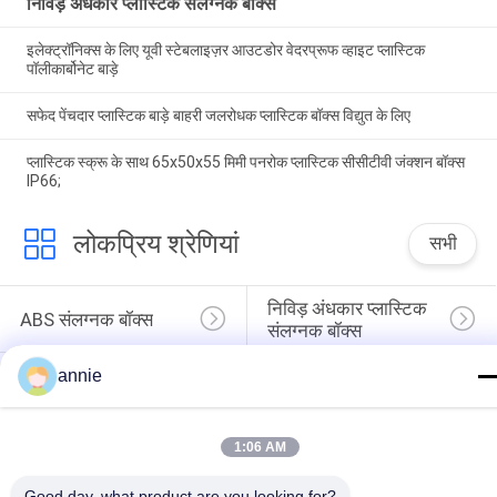
निविड़ अंधकार प्लास्टिक संलग्नक बॉक्स
इलेक्ट्रॉनिक्स के लिए यूवी स्टेबलाइज़र आउटडोर वेदरप्रूफ व्हाइट प्लास्टिक
पॉलीकार्बोनेट बाड़े
सफेद पेंचदार प्लास्टिक बाड़े बाहरी जलरोधक प्लास्टिक बॉक्स विद्युत के लिए
प्लास्टिक स्क्रू के साथ 65x50x55 मिमी पनरोक प्लास्टिक सीसीटीवी जंक्शन बॉक्स
IP66;
लोकप्रिय श्रेणियां
सभी
निविड़ अंधकार प्लास्टिक 
ABS संलग्नक बॉक्स
संलग्नक बॉक्स
प्लास्टिक इलेक्ट्रिकल 
annie
स्पष्ट ढक्कन संलग्नक
जंक्शन बॉक्स
दीवार माउंट प्लास्टिक 
1:06 AM
हिंगेड प्लास्टिक एनक्लोजर
संलग्नक
Good day, what product are you looking for?