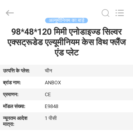
Anbox
Electric
Co.
Ltd,.
All
अल्युमीनियम का बाड़े
Rights
Reserved.
98*48*120 मिमी एनोडाइज्ड सिल्वर
घर
एक्सट्रूडेड एल्यूमीनियम केस विथ फ्लैंज
उत्पादों
एंड प्लेट
हमारे
उत्पत्ति के प्लेस:
चीन
बारे
ब्रांड नाम:
ANBOX
में
प्रमाणन:
CE
मॉडल संख्या:
E9848
कारखाना
न्यूनतम आदेश
1 पीसी
भ्रमण
मात्रा: