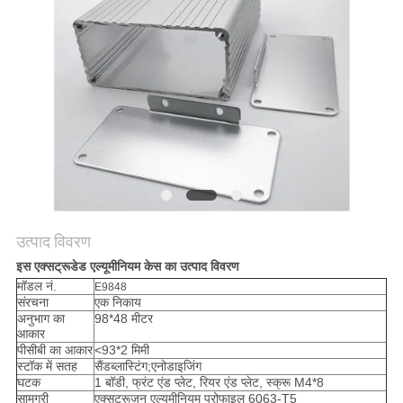
साइटमैप
PRIVACY
POLICY
उत्पाद विवरण
इस एक्सट्रूडेड एल्यूमीनियम केस का उत्पाद विवरण
मॉडल नं.
E9848
संरचना
एक निकाय
अनुभाग का
98*48 मीटर
आकार
पीसीबी का आकार
<93*2 मिमी
स्टॉक में सतह
सैंडब्लास्टिंग;एनोडाइजिंग
घटक
1 बॉडी, फ्रंट एंड प्लेट, रियर एंड प्लेट, स्क्रू M4*8
सामग्री
एक्सट्रूज़न एल्यूमीनियम प्रोफाइल 6063-T5