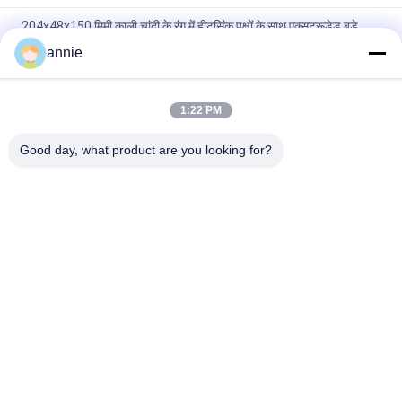
204x48x150 मिमी काली चांदी के रंग में हीटसिंक पक्षों के साथ एक्सट्रूडेड बड़े
एल्यूमीनियम संलग्नक
annie
160*46*150mm एनोडाइज्ड ब्लैक एल्यूमिनियम कूलिंग केस जिसमें फ्लैंज वॉल
माउंट है
1:22 PM
कस्टमाइज्ड एनर्जी स्टोरेज एल्यूमिनियम एनक्लोजर पावर सप्लाई एल्यूमिनियम हाउसिंग
Good day, what product are you looking for?
लोकप्रिय श्रेणियां
सभी
निविड़ अंधकार प्लास्टिक 
ABS संलग्नक बॉक्स
संलग्नक बॉक्स
प्लास्टिक इलेक्ट्रिकल 
स्पष्ट ढक्कन संलग्नक
जंक्शन बॉक्स
दीवार माउंट प्लास्टिक 
हिंगेड प्लास्टिक एनक्लोजर
संलग्नक