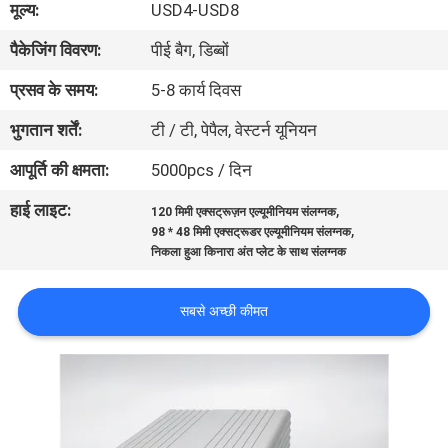
मूल्य:
USD4-USD8
गुणवत्ता
पैकेजिंग विवरण:
पीई बैग, डिब्बों
नियंत्रण
प्रसव के समय:
5-8 कार्य दिवस
संपर्क
भुगतान शर्तें:
टी / टी, पेपैल, वेस्टर्न यूनियन
करें
आपूर्ति की क्षमता:
5000pcs / दिन
हाई लाइट:
,
120 मिमी एक्सट्रूज़न एल्यूमीनियम संलग्नक
एक
,
98 * 48 मिमी एक्सट्रूडर एल्यूमीनियम संलग्नक
उद्धरण
निकला हुआ किनारा अंत प्लेट के साथ संलग्नक
की
सबसे अच्छी कीमत
विनती
करे
SHOPPING ONLINE