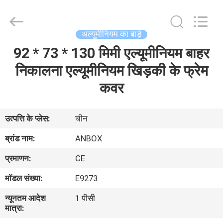
Anbox
Electric
Co.
Ltd,.
All
अल्युमीनियम का बाड़े
Rights
Reserved.
92 * 73 * 130 मिमी एल्यूमीनियम बाहर
घर
निकालना एल्यूमीनियम खिड़की के फ्रेम
उत्पादों
कवर
हमारे
उत्पत्ति के प्लेस:
चीन
बारे
ब्रांड नाम:
ANBOX
में
प्रमाणन:
CE
मॉडल संख्या:
E9273
कारखाना
न्यूनतम आदेश
1 पीसी
भ्रमण
मात्रा: