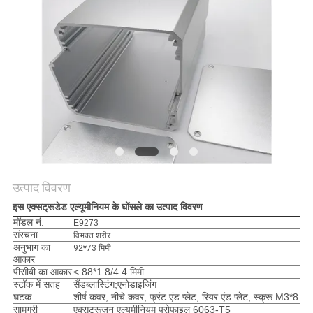
साइटमैप
PRIVACY
POLICY
उत्पाद विवरण
इस एक्सट्रूडेड एल्यूमीनियम के घोंसले का उत्पाद विवरण
मॉडल नं.
E9273
संरचना
विभक्त शरीर
अनुभाग का
92*73 मिमी
आकार
पीसीबी का आकार
< 88*1.8/4.4 मिमी
स्टॉक में सतह
सैंडब्लास्टिंग;एनोडाइजिंग
घटक
शीर्ष कवर, नीचे कवर, फ्रंट एंड प्लेट, रियर एंड प्लेट, स्क्रू M3*8
सामग्री
एक्सट्रूज़न एल्यूमीनियम प्रोफाइल 6063-T5