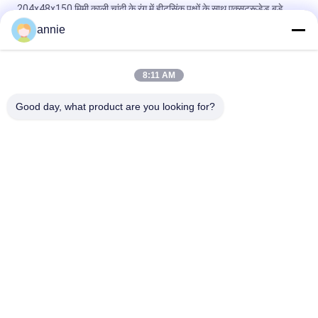
204x48x150 मिमी काली चांदी के रंग में हीटसिंक पक्षों के साथ एक्सट्रूडेड बड़े
एल्यूमीनियम संलग्नक
annie
160*46*150mm एनोडाइज्ड ब्लैक एल्यूमिनियम कूलिंग केस जिसमें फ्लैंज वॉल
माउंट है
8:11 AM
कस्टमाइज्ड एनर्जी स्टोरेज एल्यूमिनियम एनक्लोजर पावर सप्लाई एल्यूमिनियम हाउसिंग
Good day, what product are you looking for?
लोकप्रिय श्रेणियां
सभी
निविड़ अंधकार प्लास्टिक 
ABS संलग्नक बॉक्स
संलग्नक बॉक्स
प्लास्टिक इलेक्ट्रिकल 
स्पष्ट ढक्कन संलग्नक
जंक्शन बॉक्स
दीवार माउंट प्लास्टिक 
हिंगेड प्लास्टिक एनक्लोजर
संलग्नक
प्लास्टिक नेटवर्क संलग्नक
प्लास्टिक हाथ में संलग्नक