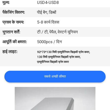
मूल्य:
USD4-USD8
गुणवत्ता
पैकेजिंग विवरण:
पीई बैग, डिब्बों
नियंत्रण
प्रसव के समय:
5-8 कार्य दिवस
संपर्क
भुगतान शर्तें:
टी / टी, पेपैल, वेस्टर्न यूनियन
करें
आपूर्ति की क्षमता:
5000pcs / दिन
हाई लाइट:
,
92*73*130 मिमी एल्यूमीनियम खिड़की फ्रेम कवर
एक
,
130 मिमी एल्यूमीनियम खिड़की फ्रेम कवर
उद्धरण
एल्यूमीनियम खिड़की फ्रेम कवर
की
सबसे अच्छी कीमत
विनती
करे
SHOPPING ONLINE