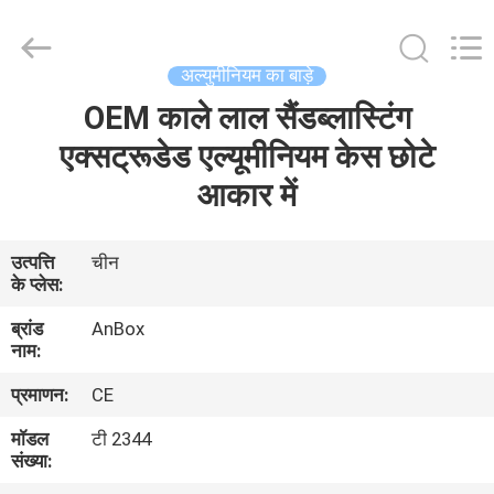
Anbox
Electric
Co.
Ltd,.
All
अल्युमीनियम का बाड़े
Rights
Reserved.
OEM काले लाल सैंडब्लास्टिंग
घर
एक्सट्रूडेड एल्यूमीनियम केस छोटे
उत्पादों
आकार में
हमारे
उत्पत्ति
चीन
के प्लेस:
बारे
ब्रांड
AnBox
में
नाम:
प्रमाणन:
CE
कारखाना
मॉडल
टी 2344
भ्रमण
संख्या: