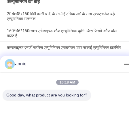
अल्युमीनियम का बाड़े
204x48x150 मिमी काली चांदी के रंग में हीटसिंक पक्षों के साथ एक्सट्रूडेड बड़े
एल्यूमीनियम संलग्नक
160*46*150mm एनोडाइज्ड ब्लैक एल्यूमिनियम कूलिंग केस जिसमें फ्लैंज वॉल
माउंट है
कस्टमाइज्ड एनर्जी स्टोरेज एल्यूमिनियम एनक्लोजर पावर सप्लाई एल्यूमिनियम हाउसिंग
लोकप्रिय श्रेणियां
सभी
annie
निविड़ अंधकार प्लास्टिक 
10:18 AM
ABS संलग्नक बॉक्स
संलग्नक बॉक्स
Good day, what product are you looking for?
प्लास्टिक इलेक्ट्रिकल 
स्पष्ट ढक्कन संलग्नक
जंक्शन बॉक्स
दीवार माउंट प्लास्टिक 
हिंगेड प्लास्टिक एनक्लोजर
संलग्नक