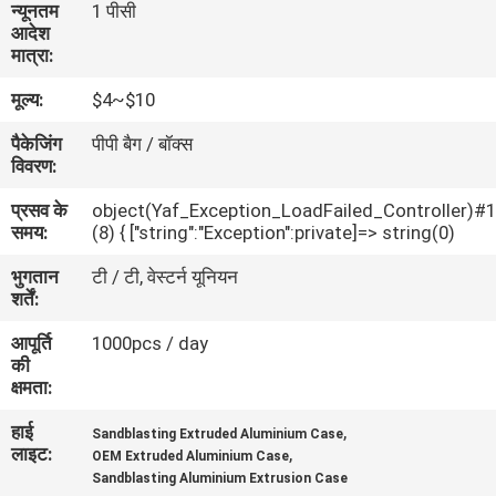
न्यूनतम
1 पीसी
गुणवत्ता
आदेश
मात्रा:
नियंत्रण
मूल्य:
$4~$10
संपर्क
पैकेजिंग
पीपी बैग / बॉक्स
विवरण:
करें
प्रसव के
object(Yaf_Exception_LoadFailed_Controller)#
समय:
(8) { ["string":"Exception":private]=> string(0)
एक
भुगतान
टी / टी, वेस्टर्न यूनियन
उद्धरण
शर्तें:
की
आपूर्ति
1000pcs / day
विनती
की
क्षमता:
करे
हाई
,
Sandblasting Extruded Aluminium Case
लाइट:
,
OEM Extruded Aluminium Case
SHOPPING ONLINE
Sandblasting Aluminium Extrusion Case