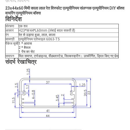
उत्पाद विवरण
23x44x60 मिमी काला लाल रेत विस्फोट एल्यूमीनियम संलग्नक एल्यूमीनियम DIY बॉक्स
वायरिंग एल्यूमीनियम बॉक्स
विनिर्देश
संरचना
एक शव
आकार
H23*W44*L60mm (लंबाई बदल सकती है)
रंग
रेत से उड़ाया हुआ, लाल, काला
सामग्री
एल्यूमीनियम प्रोफाइल 6063-T5
पैकेज सूची
1 * आवास
2 * बैफल
1 पेंच का सेट
समापन
मिल समाप्त, एनोडाइज्ड, सैंडब्लास्टेड, सिल्कस्क्रीन। उत्कीर्णित, ड्रिल किए गए छेद
संदर्भ रेखाचित्र