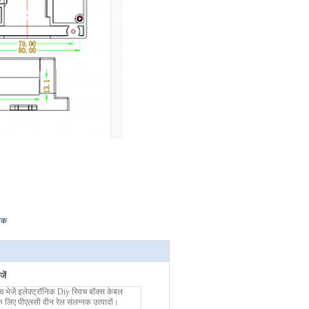
्नक
ें