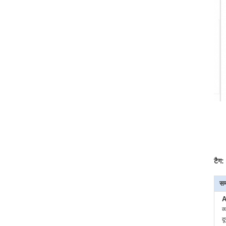
टैग:
सम
A
व्
द