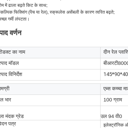
ोम में ढाला बढ़ते किट के साथ;
ैकल्पिक फिक्सिंग (पेंच या रेल), स्क्रूलेस असेंबली के कारण त्वरित बढ़ते;
च्छा गर्मी लंपटता।
्पाद वर्णन
्रोडक्ट का नाम
दीन रेल प्लास्
त्पाद मॉडल
बीआरटी800
145*90*40 म
्पाद विनिर्देश
ामग्री
एब्स कच्चा म
ुल भार
100 ग्राम
ाला मंदक ग्रेड
उल 94 वी0
ेदन पत्र
इलेक्ट्रॉनिक