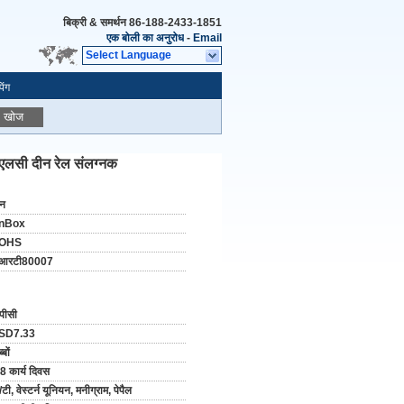
बिक्री & समर्थन
86-188-2433-1851
एक बोली का अनुरोध
-
Email
Select Language
िंग
खोज
ीएलसी दीन रेल संलग्नक
ीन
nBox
OHS
ीआरटी80007
पीसी
SD7.33
्बों
8 कार्य दिवस
/टी, वेस्टर्न यूनियन, मनीग्राम, पेपैल