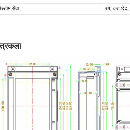
ोस्टोम सेवा
रंग, कट छेद, 
त्रकला