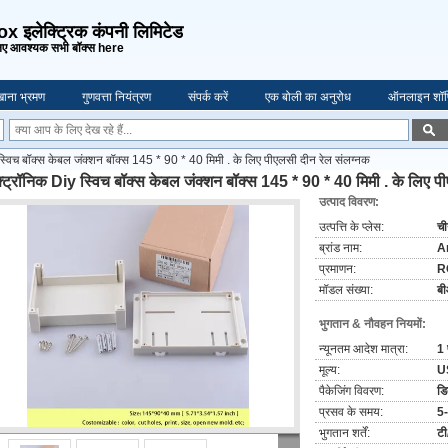
 इलेक्ट्रिक कंपनी लिमिटेड
ए आवश्यक सभी बॉक्स here
ाना भ्रमण
गुणवत्ता नियंत्रण
संपर्क करें
एक बोली का अनुरोध
ऑनलाइन शॉप
स्विच बॉक्स केबल जंक्शन बॉक्स 145 * 90 * 40 मिमी . के लिए पीएलसी दीन रेल संलग्नक
क्ट्रॉनिक Diy स्विच बॉक्स केबल जंक्शन बॉक्स 145 * 90 * 40 मिमी . के लिए प
उत्पाद विवरण:
उत्पत्ति के प्लेस:
च
ब्रांड नाम:
A
प्रमाणन:
R
मॉडल संख्या:
ब
भुगतान & नौवहन नियमों:
न्यूनतम आदेश मात्रा:
1 
मूल्य:
U
पैकेजिंग विवरण:
डिब
प्रसव के समय:
5-
भुगतान शर्तें:
टी