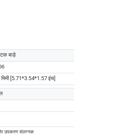
टिक बाड़े
06
िमी [5.71*3.54*1.57 इंच]
ाल
 और उपकरण संलग्नक