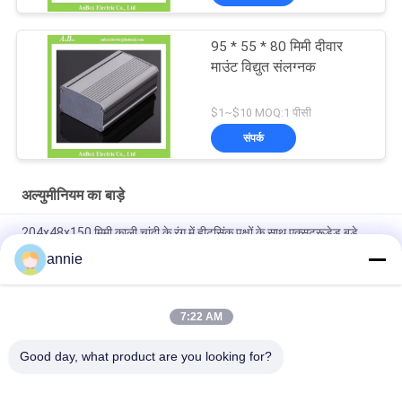
95 * 55 * 80 मिमी दीवार
माउंट विद्युत संलग्नक
$1~$10 MOQ:1 पीसी
संपर्क
अल्युमीनियम का बाड़े
204x48x150 मिमी काली चांदी के रंग में हीटसिंक पक्षों के साथ एक्सट्रूडेड बड़े
एल्यूमीनियम संलग्नक
annie
160*46*150mm एनोडाइज्ड ब्लैक एल्यूमिनियम कूलिंग केस जिसमें फ्लैंज वॉल
माउंट है
7:22 AM
कस्टमाइज्ड एनर्जी स्टोरेज एल्यूमिनियम एनक्लोजर पावर सप्लाई एल्यूमिनियम हाउसिंग
Good day, what product are you looking for?
लोकप्रिय श्रेणियां
सभी