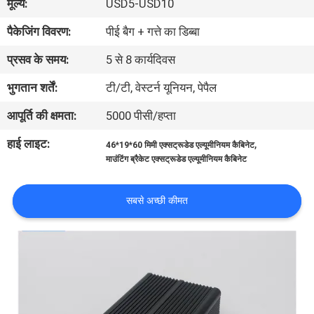
मूल्य:
USD5-USD10
गुणवत्ता
पैकेजिंग विवरण:
पीई बैग + गत्ते का डिब्बा
नियंत्रण
प्रसव के समय:
5 से 8 कार्यदिवस
संपर्क
भुगतान शर्तें:
टी/टी, वेस्टर्न यूनियन, पेपैल
करें
आपूर्ति की क्षमता:
5000 पीसी/हप्ता
हाई लाइट:
,
46*19*60 मिमी एक्सट्रूडेड एल्यूमीनियम कैबिनेट
एक
माउंटिंग ब्रैकेट एक्सट्रूडेड एल्यूमीनियम कैबिनेट
उद्धरण
की
सबसे अच्छी कीमत
विनती
करे
SHOPPING ONLINE