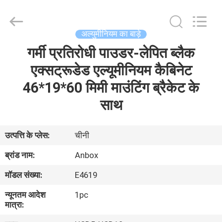
Anbox
Electric
Co.
Ltd,.
All
अल्युमीनियम का बाड़े
Rights
Reserved.
गर्मी प्रतिरोधी पाउडर-लेपित ब्लैक
घर
एक्सट्रूडेड एल्यूमीनियम कैबिनेट
उत्पादों
46*19*60 मिमी माउंटिंग ब्रैकेट के
साथ
हमारे
बारे
उत्पत्ति के प्लेस:
चीनी
में
ब्रांड नाम:
Anbox
मॉडल संख्या:
E4619
कारखाना
न्यूनतम आदेश
1pc
भ्रमण
मात्रा: