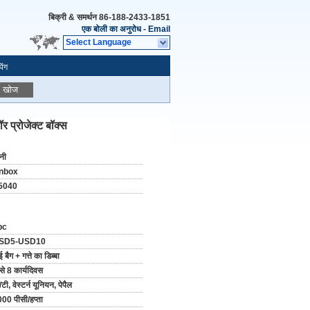
बिक्री & समर्थन
86-188-2433-1851
एक बोली का अनुरोध
-
Email
Select Language
िंग
खोज
र प्रोजेक्ट बॉक्स
नी
nbox
5040
pc
SD5-USD10
ई बैग + गत्ते का डिब्बा
से 8 कार्यदिवस
/टी, वेस्टर्न यूनियन, पेपैल
00 पीसी/हप्ता