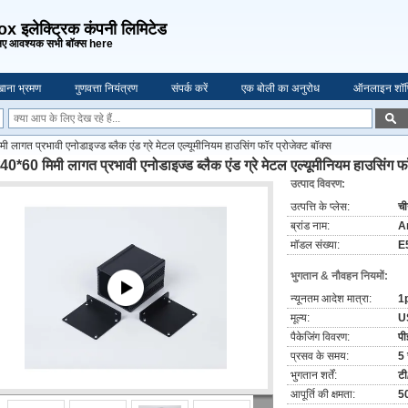
 इलेक्ट्रिक कंपनी लिमिटेड
ए आवश्यक सभी बॉक्स here
ाना भ्रमण
गुणवत्ता नियंत्रण
संपर्क करें
एक बोली का अनुरोध
ऑनलाइन शॉप
लागत प्रभावी एनोडाइज्ड ब्लैक एंड ग्रे मेटल एल्यूमीनियम हाउसिंग फॉर प्रोजेक्ट बॉक्स
0*60 मिमी लागत प्रभावी एनोडाइज्ड ब्लैक एंड ग्रे मेटल एल्यूमीनियम हाउसिंग फॉ
उत्पाद विवरण:
उत्पत्ति के प्लेस:
ची
ब्रांड नाम:
A
मॉडल संख्या:
E
भुगतान & नौवहन नियमों:
न्यूनतम आदेश मात्रा:
1
मूल्य:
U
पैकेजिंग विवरण:
पी
प्रसव के समय:
5 
भुगतान शर्तें:
टी
आपूर्ति की क्षमता:
50