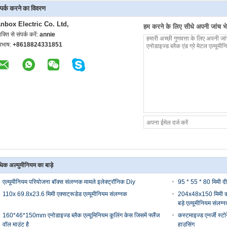
्पर्क करने का विवरण
nbox Electric Co. Ltd,
हम करने के लिए सीधे अपनी जांच भेज
यक्ति से संपर्क करें:
annie
ूरभाष:
+8618824331851
िक अल्युमीनियम का बाड़े
एल्यूमीनियम परियोजना बॉक्स संलग्नक मामले इलेक्ट्रॉनिक Diy
95 * 55 * 80 मिमी दीव
110x 69.8x23.6 मिमी एक्सट्रूडेड एल्यूमीनियम संलग्नक
204x48x150 मिमी काली 
बड़े एल्यूमीनियम संलग्
160*46*150mm एनोडाइज्ड ब्लैक एल्यूमिनियम कूलिंग केस जिसमें फ्लैंज
कस्टमाइज्ड एनर्जी स्ट
वॉल माउंट है
हाउसिंग