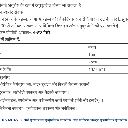
लंबाई अनुरोध के रूप में अनुकूलित किया जा सकता है
एक-शरीर संरचना
2 प्रकार के बफ़ल, सामान्य बफ़ल और वैकल्पिक रूप से दीवार माउंट के लिए L झुक
200 से अधिक आकार, आप विभिन्न डिजाइन और अनुप्रयोगों को पूरा करते हैं।
फिट पीसीबी आकार
≤ 46*2 मिमी
 में शामिल हैंः
मात्रा
र
1pc
ल
2pcs
ल के पेंच
4*M2.5*8
प्रयोग:
औद्योगिक नियंत्रण कक्ष, मोटर ड्राइव और बिजली वितरण प्रणाली।
दूरसंचार, आईओटी उपकरण और नेटवर्क उपकरण।
ऑटोमोबाइल, एयरोस्पेस और नवीकरणीय ऊर्जा प्रणाली (जैसे सौर इन्वर्टर) ।
चिकित्सा उपकरण, प्रयोगशाला उपकरण और रोबोटिक्स।
,
110x 69.8x23.6 मिमी एक्सट्रूडेड एल्युमिनियम एन्क्लोजर
सैंड ब्लास्टिंग एक्सट्रा एल्युमिनियम एनक्लोजर