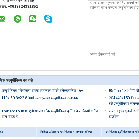
यक्ति से संपर्क करें:
annie
ूरभाष:
+8618824331851
िक अल्युमीनियम का बाड़े
एल्यूमीनियम परियोजना बॉक्स संलग्नक मामले इलेक्ट्रॉनिक Diy
95 * 55 * 80 मिमी दीव
110x 69.8x23.6 मिमी एक्सट्रूडेड एल्यूमीनियम संलग्नक
204x48x150 मिमी काली 
बड़े एल्यूमीनियम संलग्
160*46*150mm एनोडाइज्ड ब्लैक एल्यूमिनियम कूलिंग केस जिसमें फ्लैंज
कस्टमाइज्ड एनर्जी स्ट
वॉल माउंट है
हाउसिंग
्स
निविड़ अंधकार प्लास्टिक संलग्नक बॉक्स
प्लास्टिक इलेक्ट्रिकल जं