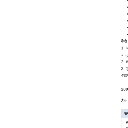
कैसे
1, अ
या म
2, क
3, प
4उत्
200 
टैग:
सम
A