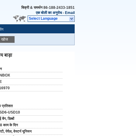
बिक्री & समर्थन
86-188-2433-1851
एक बोली का अनुरोध
-
Email
Select Language
िंग
खोज
य बाड़ा
ीन
NBOX
E
16970
 प्रतिशत
SD6-USD10
 बैग, डिब्बों
8 काम के दिन
/टी, पेपैल, वेस्टर्न यूनियन