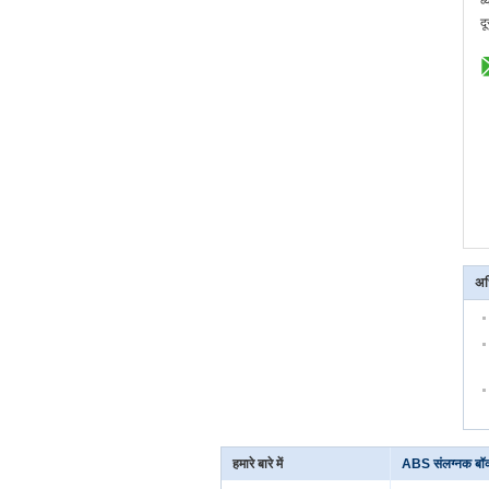
व्
द
अध
हमारे बारे में
ABS संलग्नक बॉक