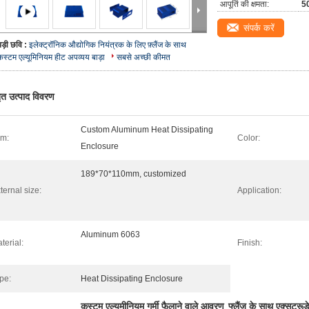
आपूर्ति की क्षमता:
5
संपर्क करें
बड़ी छवि :
इलेक्ट्रॉनिक औद्योगिक नियंत्रक के लिए फ़्लैंज के साथ
कस्टम एल्यूमिनियम हीट अपव्यय बाड़ा
सबसे अच्छी कीमत
तृत उत्पाद विवरण
Custom Aluminum Heat Dissipating
em:
Color:
Enclosure
189*70*110mm, customized
ternal size:
Application:
Aluminum 6063
terial:
Finish:
pe:
Heat Dissipating Enclosure
कस्टम एल्यूमीनियम गर्मी फैलाने वाले आवरण
फ्लैंज के साथ एक्सट्रू
,