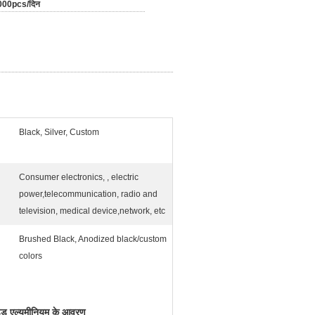
000pcs/दिन
Black, Silver, Custom
Consumer electronics, , electric
power,telecommunication, radio and
television, medical device,network, etc
Brushed Black, Anodized black/custom
colors
डेड एल्यूमीनियम के आवरण
,