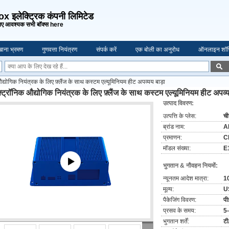
 इलेक्ट्रिक कंपनी लिमिटेड
ए आवश्यक सभी बॉक्स here
ाना भ्रमण
गुणवत्ता नियंत्रण
संपर्क करें
एक बोली का अनुरोध
ऑनलाइन शॉप
द्योगिक नियंत्रक के लिए फ़्लैंज के साथ कस्टम एल्यूमिनियम हीट अपव्यय बाड़ा
्ट्रॉनिक औद्योगिक नियंत्रक के लिए फ़्लैंज के साथ कस्टम एल्यूमिनियम हीट अपव्य
उत्पाद विवरण:
उत्पत्ति के प्लेस:
च
ब्रांड नाम:
A
प्रमाणन:
C
मॉडल संख्या:
E
भुगतान & नौवहन नियमों:
न्यूनतम आदेश मात्रा:
10
मूल्य:
U
पैकेजिंग विवरण:
पीई
प्रसव के समय:
5-
भुगतान शर्तें:
टी