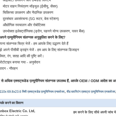
आईओटी उपकरण और एम्बेडेड सिस्टम
मोटर वाहन नियंत्रण मॉड्यूल (ईसीयू, सेंसर)
चिकित्सा उपकरण और नैदानिक उपकरण
दूरसंचार अवसंरचना (5G रूटर, बेस स्टेशन)
औद्योगिक स्वचालन और रोबोटिक्स
उपभोक्ता इलेक्ट्रॉनिक्स (ड्रोन, पहनने योग्य उपकरण, पावर बैंक)
 अपने एल्यूमीनियम संलग्नक अनुकूलित करने के लिए?
पना संलग्नक चित्र भेजें - हम आपके लिए उद्धरण देते हैं
ुझे अपने पीसीबी ड्राइंग भेजें - हम आप के लिए संलग्नक डिजाइन
ीमत, रंग, सतह आदि की पुष्टि करें।
्रोटोटाइप बनाया गया - अनुमोदन
पादन - नौवहन
से अधिक एक्सट्रूडेड एल्यूमीनियम संलग्नक उपलब्ध हैं, आपके OEM / ODM आदेश का अत
,
110x 69.8x23.6 मिमी एक्सट्रूडेड एल्युमिनियम एन्क्लोजर
सैंड ब्लास्टिंग एक्सट्रा एल्युमिनियम एनक्लोजर
्पर्क करने का विवरण
nbox Electric Co. Ltd,
हम करने के लिए सीधे अपनी जांच भेज