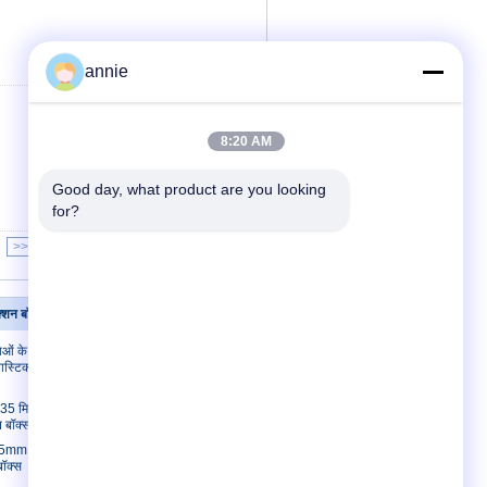
annie
संपर्क करें
8:20 AM
Good day, what product are you looking 
for?
>>
>|
क्शन बॉक्स
संपर्क करें
ाओं के लिए
संपर्क करें
ास्टिक
एक उद्धरण की विनती करे
E-Mail
 35 मिमी
न बॉक्स
साइट मैप
mm प्लास्टिक
मोबाइल साइट
बॉक्स