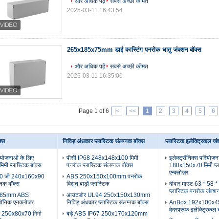
और अधिक पढ़ें
सबसे अच्छी कीमत
2025-03-11 16:43:54
265x185x75mm डाई कास्टिंग पनरोक धातु जंक्शन बॉक्स
और अधिक पढ़ें
सबसे अच्छी कीमत
2025-03-11 16:35:00
Page 1 of 6
|<
<<
1
2
3
4
5
6
्स
निविड़ अंधकार प्लास्टिक संलग्नक बॉक्स
प्लास्टिक इलेक्ट्रिकल जं
ियोजनाओं के लिए
पीसी IP68 248x148x100 मिमी
इलेक्ट्रॉनिक्स परियोजन
ी प्लास्टिक बॉक्स
पनरोक प्लास्टिक संलग्नक बॉक्स
180x150x70 मिमी प्ल
एन्क्लोज़र
500 जी 240x160x90
ABS 250x150x100mm पनरोक
्नक बॉक्स
विद्युत बाड़ों प्लास्टिक
दीवार माउंट 63 * 58 *
प्लास्टिक पनरोक जंक्श
x85mm ABS
आउटडोर UL94 250x150x130mm
ट्रॉनिक एनक्लोजर
निविड़ अंधकार प्लास्टिक संलग्नक बॉक्स
AnBox 192x100x45
वेदरप्रूफ इलेक्ट्रिकल 
ट 250x80x70 मिमी
बड़े ABS IP67 250x170x120mm