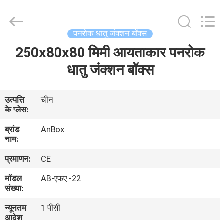
Anbox
Electric
Co.
Ltd,.
All
पनरोक धातु जंक्शन बॉक्स
Rights
Reserved.
250x80x80 मिमी आयताकार पनरोक
घर
धातु जंक्शन बॉक्स
उत्पादों
उत्पत्ति
चीन
के प्लेस:
हमारे
ब्रांड
AnBox
बारे
नाम:
में
प्रमाणन:
CE
मॉडल
AB-एफए -22
कारखाना
संख्या:
भ्रमण
न्यूनतम
1 पीसी
आदेश