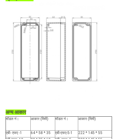
अन्य आकार
मॉडल नं।
आकार (मिमी)
मॉडल नं।
आकार (मिमी)
एबी- एफए -1
64 * 58 * 35
एबी-एफए-5-1
222 * 145 * 55