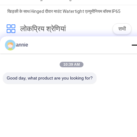
खिड़की के साथ Hinged दीवार माउंट Watertight एल्यूमीनियम बॉक्स IP65
लोकप्रिय श्रेणियां
सभी
annie
निविड़ अंधकार प्लास्टिक 
ABS संलग्नक बॉक्स
संलग्नक बॉक्स
प्लास्टिक इलेक्ट्रिकल 
10:39 AM
स्पष्ट ढक्कन संलग्नक
जंक्शन बॉक्स
Good day, what product are you looking for?
दीवार माउंट प्लास्टिक 
हिंगेड प्लास्टिक एनक्लोजर
संलग्नक
प्लास्टिक नेटवर्क संलग्नक
प्लास्टिक हाथ में संलग्नक