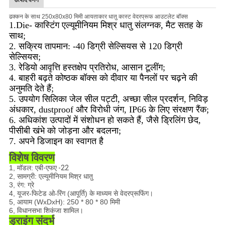
उत्पाद वर्णन
ढक्कन के साथ 250x80x80 मिमी आयताकार धातु कास्ट वेदरप्रूफ आउटलेट बॉक्स
1.Die- कास्टिंग एल्यूमीनियम मिश्र धातु संलग्नक, मैट सतह के
साथ;
2. सक्रिय तापमान: -40 डिग्री सेल्सियस से 120 डिग्री
सेल्सियस;
3. रेडियो आवृत्ति हस्तक्षेप प्रतिरोध, आसान टूलींग;
4. बाहरी बढ़ते कोष्ठक बॉक्स को दीवार या पैनलों पर चढ़ने की
अनुमति देते हैं;
5. उपयोग सिलिका जेल सील पट्टी, अच्छा सील प्रदर्शन, निविड़
अंधकार, dustproof और विरोधी जंग, IP66 के लिए संरक्षण रैंक;
6. अधिकांश उत्पादों में संशोधन हो सकते हैं, जैसे ड्रिलिंग छेद,
पीसीबी खंभे को जोड़ना और बदलना;
7. अपने डिजाइन का स्वागत है
विशेष विवरण
1, मॉडल:
एबी-एफए -22
2, सामग्री: एल्यूमीनियम मिश्र धातु
3, रंग: ग्रे
4, यूजर-फिटेड ओ-रिंग (आपूर्ति) के माध्यम से वेदरप्रूफिंग।
5, आयाम (WxDxH)
: 250 * 80 * 80 मिमी
6, विधानसभा शिकंजा शामिल।
ड्राइंग संदर्भ