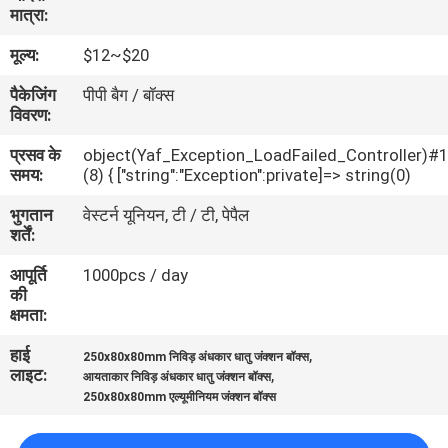
मात्रा:
गुणवत्ता
नियंत्रण
मूल्य:
$12~$20
पैकेजिंग
पीपी बैग / बॉक्स
विवरण:
संपर्क
करें
प्रसव के
object(Yaf_Exception_LoadFailed_Controller)#
समय:
(8) { ["string":"Exception":private]=> string(0)
भुगतान
वेस्टर्न यूनियन, टी / टी, पेपैल
एक
शर्तें:
उद्धरण
आपूर्ति
1000pcs / day
की
की
क्षमता:
विनती
हाई
,
करे
250x80x80mm निविड़ अंधकार धातु जंक्शन बॉक्स
लाइट:
,
आयताकार निविड़ अंधकार धातु जंक्शन बॉक्स
250x80x80mm एल्यूमीनियम जंक्शन बॉक्स
SHOPPING ONLINE