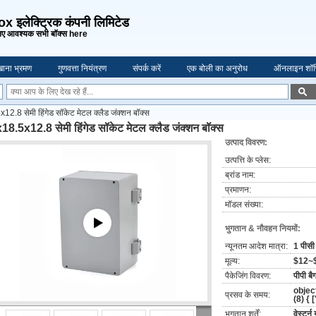
 इलेक्ट्रिक कंपनी लिमिटेड
ए आवश्यक सभी बॉक्स here
ाना भ्रमण
गुणवत्ता नियंत्रण
संपर्क करें
एक बोली का अनुरोध
ऑनलाइन शॉप
2.8 सेमी हिंगेड सॉकेट मेटल क्लैड जंक्शन बॉक्स
18.5x12.8 सेमी हिंगेड सॉकेट मेटल क्लैड जंक्शन बॉक्स
उत्पाद विवरण:
उत्पत्ति के प्लेस:
ब्रांड नाम:
प्रमाणन:
मॉडल संख्या:
भुगतान & नौवहन नियमों:
न्यूनतम आदेश मात्रा:
1 पीसी
मूल्य:
$12~
पैकेजिंग विवरण:
पीपी बै
objec
प्रसव के समय:
(8) {
भुगतान शर्तें:
वेस्टर्न