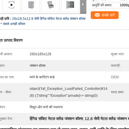
आपूर्ति की क्षमता:
1000p
संपर्क करें
बड़ी छवि :
26x18.5x12.8 सेमी हिंगेड सॉकेट मेटल क्लैड जंक्शन बॉक्स
सबसे अच्छी कीमत
तृत उत्पाद विवरण
हरी आकार:
260x185x128
सुरक्षा स्तर:
रकार:
जंक्शन बॉक्स
सामग्री:
्पाद का नाम:
मरने के कास्टिंग बाड़े
OEM:
object(Yaf_Exception_LoadFailed_Controller)#14
य - सीमा:
सतह खत्म:
(8) { ["string":"Exception":private]=> string(0)
ेदन:
विद्युत और तारों की स्थापना
हिंगेड सॉकेट मेटल क्लैड जंक्शन बॉक्स
12.8 सेमी मेटल क्लैड जंक्शन 
मुखता देना:
,