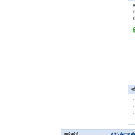
A
व्
द
अध
हमारे बारे में
ABS संलग्नक बॉक