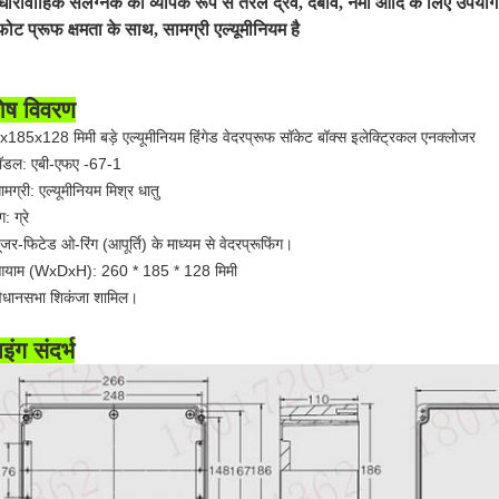
धारावाहिक संलग्नक का व्यापक रूप से तरल द्रव, दबाव, नमी आदि के लिए उपयोग 
फोट प्रूफ क्षमता के साथ, सामग्री एल्यूमीनियम है
शेष विवरण
185x128 मिमी बड़े एल्यूमीनियम हिंगेड वेदरप्रूफ सॉकेट बॉक्स इलेक्ट्रिकल एनक्लोजर
मॉडल:
एबी-एफए -67-1
ामग्री: एल्यूमीनियम मिश्र धातु
ग: ग्रे
ूजर-फिटेड ओ-रिंग (आपूर्ति) के माध्यम से वेदरप्रूफिंग।
आयाम (WxDxH)
: 260 * 185 * 128 मिमी
िधानसभा शिकंजा शामिल।
ाइंग संदर्भ