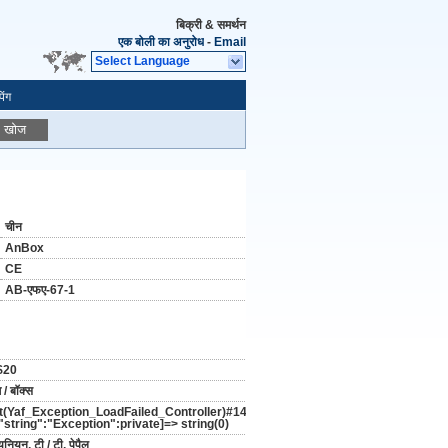
बिक्री & समर्थन
एक बोली का अनुरोध
-
Email
Select Language
िंग
खोज
चीन
AnBox
CE
AB-एफए-67-1
$20
ग / बॉक्स
t(Yaf_Exception_LoadFailed_Controller)#14
 ["string":"Exception":private]=> string(0)
 यूनियन, टी / टी, पेपैल