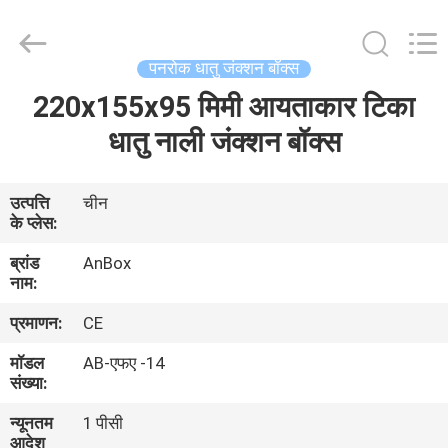
Anbox
Electric
Co.
Ltd,.
All
पनरोक धातु जंक्शन बॉक्स
Rights
Reserved.
220x155x95 मिमी आयताकार टिका
घर
धातु नाली जंक्शन बॉक्स
उत्पादों
उत्पत्ति
चीन
के प्लेस:
हमारे
ब्रांड
AnBox
बारे
नाम:
में
प्रमाणन:
CE
मॉडल
AB-एफए -14
कारखाना
संख्या:
भ्रमण
न्यूनतम
1 पीसी
आदेश