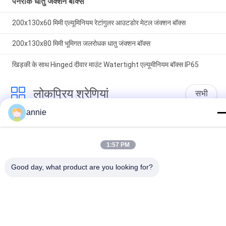
पनरोक धातु जंक्शन बॉक्स
200x130x60 मिमी एल्यूमिनियम रेटांगुलर आउटडोर मेटल जंक्शन बॉक्स
200x130x80 मिमी भूमिगत जलरोधक धातु जंक्शन बॉक्स
खिड़की के साथ Hinged दीवार माउंट Watertight एल्यूमीनियम बॉक्स IP65
लोकप्रिय श्रेणियां
सभी
annie
निविड़ अंधकार प्लास्टिक 
ABS संलग्नक बॉक्स
संलग्नक बॉक्स
1:57 PM
प्लास्टिक इलेक्ट्रिकल 
स्पष्ट ढक्कन संलग्नक
जंक्शन बॉक्स
Good day, what product are you looking for?
दीवार माउंट प्लास्टिक 
हिंगेड प्लास्टिक एनक्लोजर
संलग्नक
प्लास्टिक नेटवर्क संलग्नक
प्लास्टिक हाथ में संलग्नक