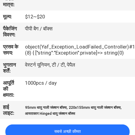
मात्रा:
गुणवत्ता
नियंत्रण
मूल्य:
$12~$20
पैकेजिंग
पीपी बैग / बॉक्स
विवरण:
संपर्क
करें
प्रसव के
object(Yaf_Exception_LoadFailed_Controller)#
समय:
(8) { ["string":"Exception":private]=> string(0)
भुगतान
वेस्टर्न यूनियन, टी / टी, पेपैल
एक
शर्तें:
उद्धरण
आपूर्ति
1000pcs / day
की
की
क्षमता:
विनती
हाई
,
,
करे
95mm धातु नाली जंक्शन बॉक्स
220x155mm धातु नाली जंक्शन बॉक्स
लाइट:
आयताकार Hinged धातु जंक्शन बॉक्स
SHOPPING ONLINE
सबसे अच्छी कीमत