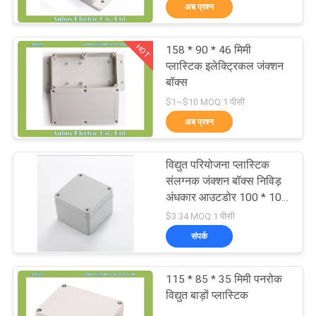
अब प्रश्न
गुणवत्ता
नियंत्रण
HOT
158 * 90 * 46 मिमी
42
प्लास्टिक इलेक्ट्रिकल जंक्शन
संपर्क
बॉक्स
प्लास्टिक इलेक्ट्रिकल
$1~$10 MOQ:1 पीसी
करें
जंक्शन बॉक्स
अब प्रश्न
एक
विद्युत परियोजना प्लास्टिक
उद्धरण
संलग्नक जंक्शन बॉक्स निविड़
अंधकार आउटडोर 100 * 100
की
22
* 75
$3.34 MOQ:1 पीसी
विनती
संपर्क
स्पष्ट ढक्कन संलग्नक
करे
115 * 85 * 35 मिमी पनरोक
विद्युत बाड़ों प्लास्टिक
SHOPPING ONLINE