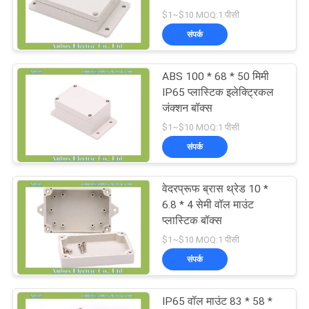
$1~$10 MOQ:1 पीसी
साइटमैप
संपर्क
22
दीवार माउंट प्लास्टिक
PRIVACY
ABS 100 * 68 * 50 मिमी
IP65 प्लास्टिक इलेक्ट्रिकल
POLICY
संलग्नक
जंक्शन बॉक्स
$1~$10 MOQ:1 पीसी
संपर्क
वेदरप्रूफ ब्रास थ्रेड 10 *
36
6.8 * 4 सेमी वॉल माउंट
प्लास्टिक बॉक्स
हिंगेड प्लास्टिक एनक्लोजर
$1~$10 MOQ:1 पीसी
संपर्क
IP65 वॉल माउंट 83 * 58 *