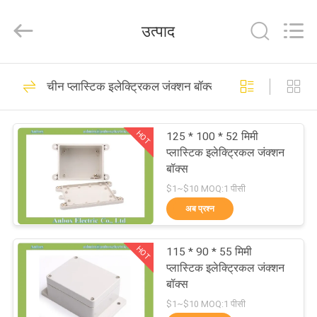
Anbox
Electric
Co.
उत्पाद
Ltd,.
All
Rights
Reserved.
घर
34
चीन प्लास्टिक इलेक्ट्रिकल जंक्शन बॉक्स
ABS संलग्नक बॉक्स
उत्पादों
HOT
125 * 100 * 52 मिमी
प्लास्टिक इलेक्ट्रिकल जंक्शन
हमारे
बॉक्स
बारे
$1~$10 MOQ:1 पीसी
अब प्रश्न
में
26
निविड़ अंधकार प्लास्टिक
HOT
115 * 90 * 55 मिमी
कारखाना
प्लास्टिक इलेक्ट्रिकल जंक्शन
संलग्नक बॉक्स
भ्रमण
बॉक्स
$1~$10 MOQ:1 पीसी