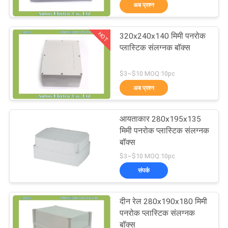
अब प्रश्न
गुणवत्ता
नियंत्रण
HOT
320x240x140 मिमी पनरोक
42
प्लास्टिक संलग्नक बॉक्स
संपर्क
प्लास्टिक इलेक्ट्रिकल
$3~$10 MOQ:10pc
करें
जंक्शन बॉक्स
अब प्रश्न
एक
आयताकार 280x195x135
उद्धरण
मिमी पनरोक प्लास्टिक संलग्नक
बॉक्स
की
22
$3~$10 MOQ:10pc
विनती
संपर्क
स्पष्ट ढक्कन संलग्नक
करे
दीन रेल 280x190x180 मिमी
पनरोक प्लास्टिक संलग्नक
SHOPPING ONLINE
बॉक्स