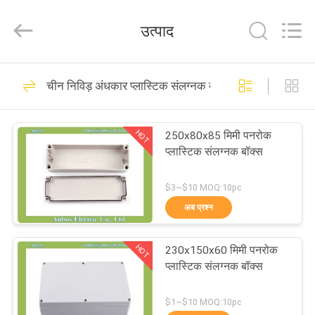
Anbox
Electric
Co.
उत्पाद
Ltd,.
All
Rights
Reserved.
घर
34
चीन निविड़ अंधकार प्लास्टिक संलग्नक बॉक्स
ABS संलग्नक बॉक्स
उत्पादों
HOT
250x80x85 मिमी पनरोक
प्लास्टिक संलग्नक बॉक्स
हमारे
बारे
$3~$10 MOQ:10pc
अब प्रश्न
में
26
निविड़ अंधकार प्लास्टिक
HOT
230x150x60 मिमी पनरोक
कारखाना
प्लास्टिक संलग्नक बॉक्स
संलग्नक बॉक्स
भ्रमण
$1~$10 MOQ:10pc