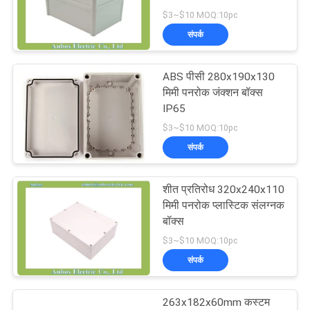
$3~$10 MOQ:10pc
साइटमैप
संपर्क
22
दीवार माउंट प्लास्टिक
PRIVACY
ABS पीसी 280x190x130
मिमी पनरोक जंक्शन बॉक्स
POLICY
संलग्नक
IP65
$3~$10 MOQ:10pc
संपर्क
शीत प्रतिरोध 320x240x110
36
मिमी पनरोक प्लास्टिक संलग्नक
बॉक्स
हिंगेड प्लास्टिक एनक्लोजर
$3~$10 MOQ:10pc
संपर्क
263x182x60mm कस्टम